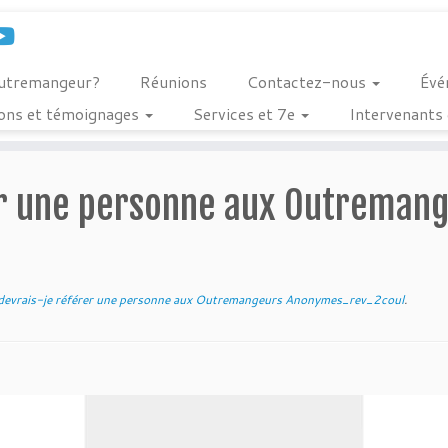
outremangeur?
Réunions
Contactez-nous
Évé
ions et témoignages
Services et 7e
Intervenants 
er une personne aux Outreman
evrais-je référer une personne aux Outremangeurs Anonymes_rev_2coul
.