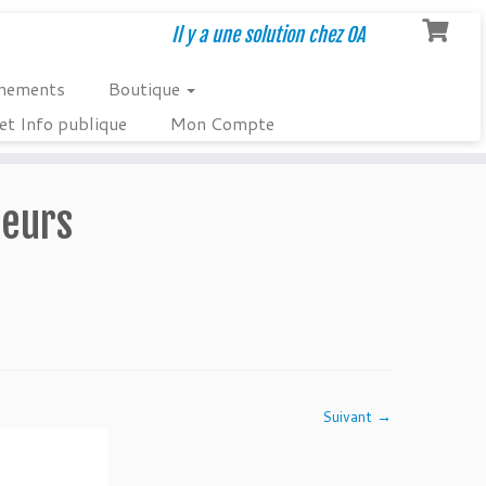
Il y a une solution chez OA
nements
Boutique
et Info publique
Mon Compte
geurs
Suivant →