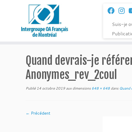
Passer
au
contenu
Suis-je 
Publicat
Quand devrais-je référ
Anonymes_rev_2coul
Publié
14 octobre 2019
aux dimensions
648 × 648
dans
Quand d
← Précédent