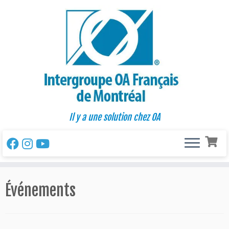
Passer
au
contenu
Il y a une solution chez OA
Événements