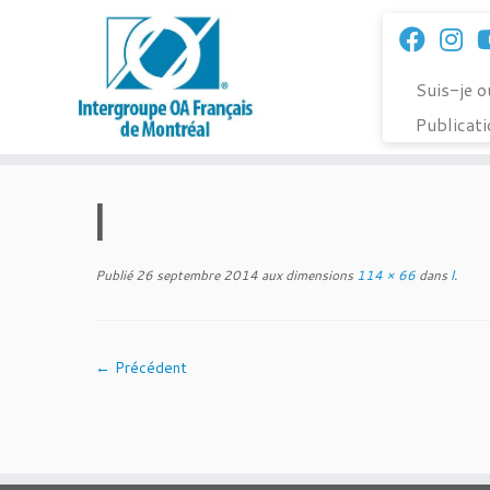
Passer
au
contenu
Suis-je 
Publicat
l
Publié
26 septembre 2014
aux dimensions
114 × 66
dans
l
.
← Précédent