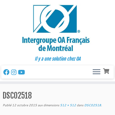
Passer
au
contenu
Il y a une solution chez OA
DSC02518
Publié
12 octobre 2015
aux dimensions
512 × 512
dans
DSC02518
.