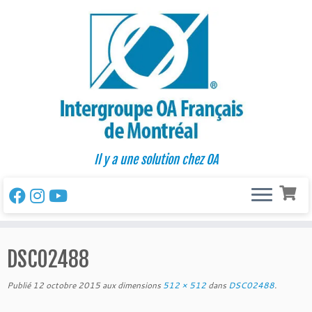
Passer
au
contenu
Il y a une solution chez OA
DSC02488
Publié
12 octobre 2015
aux dimensions
512 × 512
dans
DSC02488
.