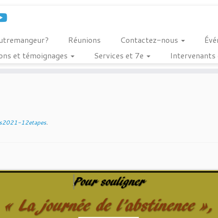
outremangeur?
Réunions
Contactez-nous
Évé
ions et témoignages
Services et 7e
Intervenants 
s2021-12etapes
.