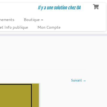
Il y a une solution chez OA
nements
Boutique
et Info publique
Mon Compte
Suivant →