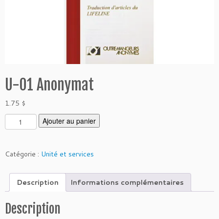
U-01 Anonymat
1.75
$
q
Ajouter au panier
u
a
n
Catégorie :
Unité et services
t
i
Description
Informations complémentaires
t
é
d
Description
e