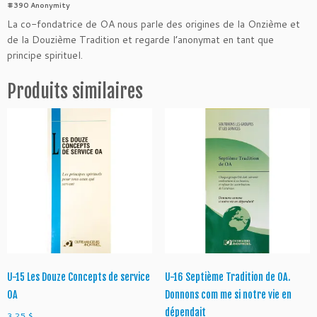
#390 Anonymity
U
La co-fondatrice de OA nous parle des origines de la Onzième et
-
de la Douzième Tradition et regarde l’anonymat en tant que
0
principe spirituel.
1
A
Produits similaires
n
o
n
y
m
a
t
U-15 Les Douze Concepts de service
U-16 Septième Tradition de OA.
OA
Donnons com me si notre vie en
dépendait
3.25
$