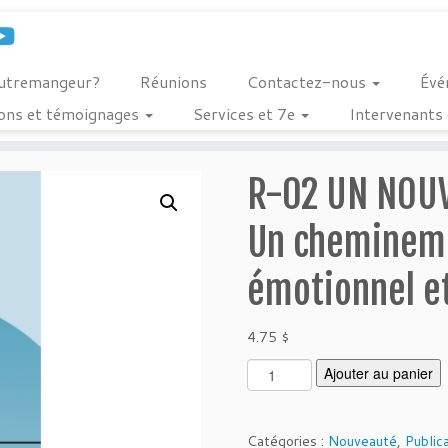
outremangeur?
Réunions
Contactez-nous
Évé
ions et témoignages
Services et 7e
Intervenants 
R-02 UN NOU
Un chemineme
émotionnel et
4.75
$
q
Ajouter au panier
u
a
n
Catégories :
Nouveauté
,
Public