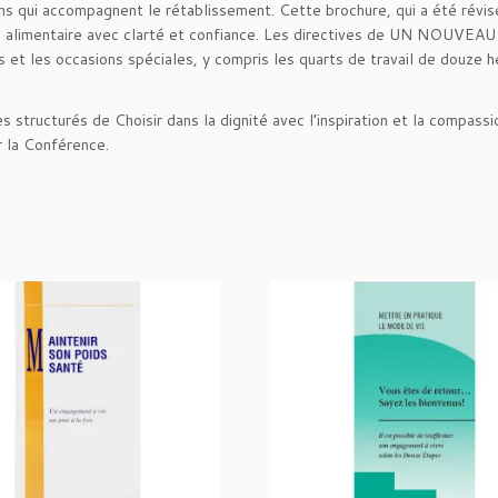
L
ns qui accompagnent le rétablissement. Cette brochure, qui a été révisé
A
 plan alimentaire avec clarté et confiance. Les directives de UN NOU
N
res et les occasions spéciales, y compris les quarts de travail de douze
A
L
s structurés de Choisir dans la dignité avec l’inspiration et la compas
I
 la Conférence.
M
E
N
T
A
I
R
E
-
U
n
c
h
e
m