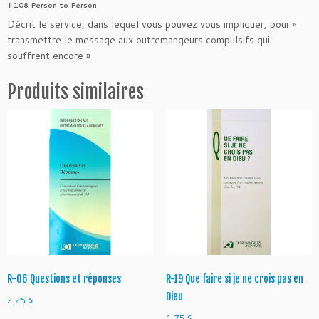
#108 Person to Person
R
Décrit le service, dans lequel vous pouvez vous impliquer, pour «
-
transmettre le message aux outremangeurs compulsifs qui
2
souffrent encore »
6
E
Produits similaires
n
t
r
e
n
o
u
s
R-06 Questions et réponses
R-19 Que faire si je ne crois pas en
Dieu
2.25
$
1.75
$