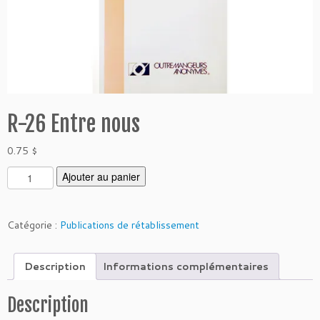
R-26 Entre nous
0.75
$
q
Ajouter au panier
u
a
n
Catégorie :
Publications de rétablissement
t
i
Description
Informations complémentaires
t
é
d
Description
e