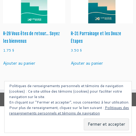
e:
U
n
j
o
R-28 Vous êtes de retour… Soyez
R-31 Parrainage et les Douze
u
les bienvenus
Étapes
r
à
1.75
$
3.50
$
l
a
Ajouter au panier
Ajouter au panier
f
o
i
Politiques de renseignements personnels et témoins de navigation
s
(cookies) : Ce site utilise des témoins (cookies) pour faciliter votre
navigation sur le site.
En cliquant sur "Fermer et accepter", vous consentez à leur utilisation.
Pour plus de renseignement, cliquez sur le lien suivant :
Politiques des
renseignements personnels et témoins de navigation
·
© 2026
Intergroupe Outremangeurs Anonymes Francais de Montreal
·
Propulsé par
·
Réalisé avec the
Thème Customizr
·