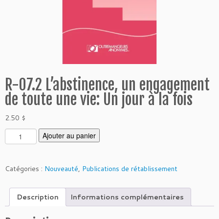
R-07.2 L’abstinence, un engagement
de toute une vie: Un jour à la fois
2.50
$
q
Ajouter au panier
u
a
n
Catégories :
Nouveauté
,
Publications de rétablissement
t
i
Description
Informations complémentaires
t
é