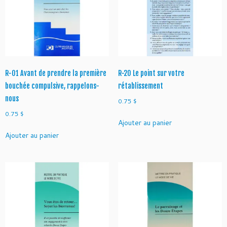
g
a
g
e
m
e
R-01 Avant de prendre la première
R-20 Le point sur votre
n
t
bouchée compulsive, rappelons-
rétablissement
d
nous
0.75
$
e
0.75
$
t
Ajouter au panier
o
Ajouter au panier
u
t
e
u
n
e
v
i