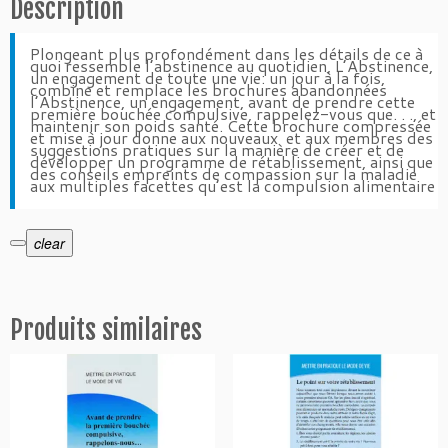
d
Description
e
R
Plongeant plus profondément dans les détails de ce à
quoi ressemble l’abstinence au quotidien, L’Abstinence,
-
un engagement de toute une vie: un jour à la fois,
combine et remplace les brochures abandonnées
0
l’Abstinence, un engagement, avant de prendre cette
7.
première bouchée compulsive, rappelez-vous que. . ., et
maintenir son poids santé. Cette brochure compressée
2
et mise à jour donne aux nouveaux et aux membres des
suggestions pratiques sur la manière de créer et de
L’a
développer un programme de rétablissement, ainsi que
des conseils empreints de compassion sur la maladie
b
aux multiples facettes qu’est la compulsion alimentaire
s
t
clear
i
n
e
n
Produits similaires
c
e,
u
n
e
n