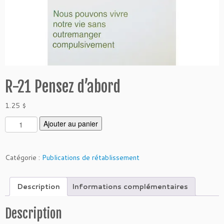
R-21 Pensez d’abord
1.25
$
q
Ajouter au panier
u
a
n
Catégorie :
Publications de rétablissement
t
i
Description
Informations complémentaires
t
é
d
Description
e