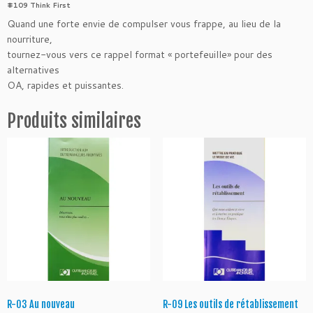
#109 Think First
R
Quand une forte envie de compulser vous frappe, au lieu de la
-
nourriture,
2
tournez-vous vers ce rappel format « portefeuille» pour des
1
alternatives
P
OA, rapides et puissantes.
e
n
Produits similaires
s
e
z
d’a
b
o
r
d
R-03 Au nouveau
R-09 Les outils de rétablissement