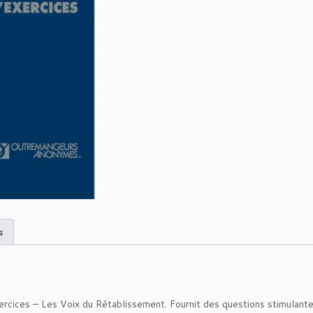
t
é
d
e
L
-
1
6
C
A
H
I
E
R
D'E
s
X
E
R
C
I
rcices – Les Voix du Rétablissement. Fournit des questions stimulantes
C