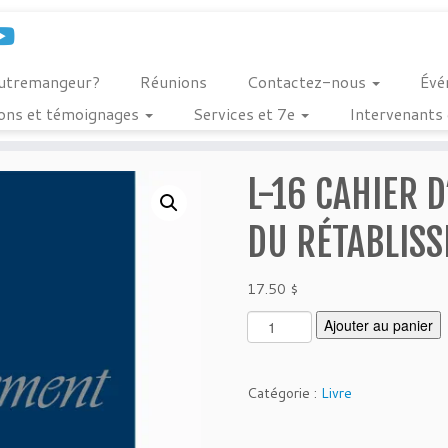
outremangeur?
Réunions
Contactez-nous
Évé
ions et témoignages
Services et 7e
Intervenants 
L-16 CAHIER D
DU RÉTABLIS
17.50
$
q
Ajouter au panier
u
a
n
Catégorie :
Livre
t
i