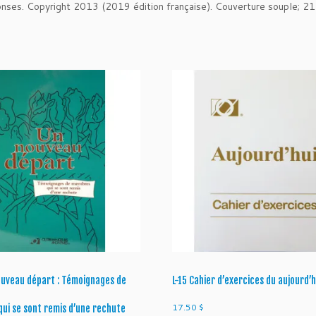
onses. Copyright 2013 (2019 édition française). Couverture souple; 2
E
S
-
L
E
S
V
O
I
X
D
U
R
É
T
A
B
L
ouveau départ : Témoignages de
L-15 Cahier d’exercices du aujourd’h
I
S
17.50
$
ui se sont remis d’une rechute