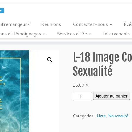
outremangeur?
Réunions
Contactez-nous
Évé
ions et témoignages
Services et 7e
Intervenants 
L-18 Image Co
Sexualité
15.00
$
q
Ajouter au panier
u
a
n
Catégories :
Livre
,
Nouveauté
t
i