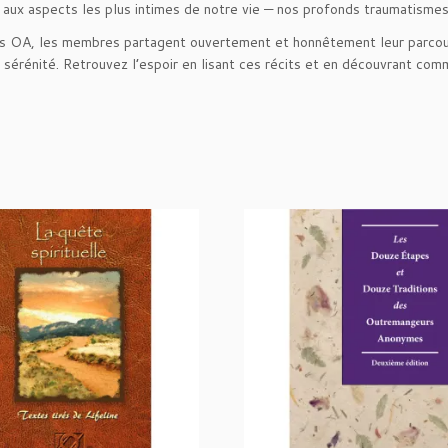
aux aspects les plus intimes de notre vie — nos profonds traumatismes
l
e,
 OA, les membres partagent ouvertement et honnêtement leur parcour
R
e sérénité. Retrouvez l’espoir en lisant ces récits et en découvrant 
e
l
a
t
i
o
n
s
e
t
S
e
x
u
a
l
i