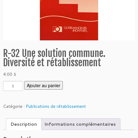
R-32 Une solution commune.
Diversité et rétablissement
4.00
$
q
Ajouter au panier
u
a
n
Catégorie :
Publications de rétablissement
t
i
Description
Informations complémentaires
t
é