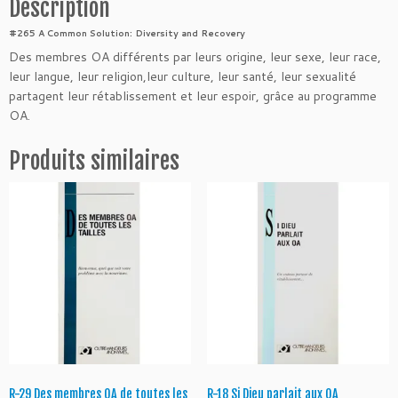
d
Description
e
#265 A Common Solution: Diversity and Recovery
R
Des membres OA différents par leurs origine, leur sexe, leur race,
-
leur langue, leur religion,leur culture, leur santé, leur sexualité
3
partagent leur rétablissement et leur espoir, grâce au programme
2
OA.
U
n
Produits similaires
e
s
o
l
u
t
i
o
n
c
o
m
m
R-29 Des membres OA de toutes les
R-18 Si Dieu parlait aux OA