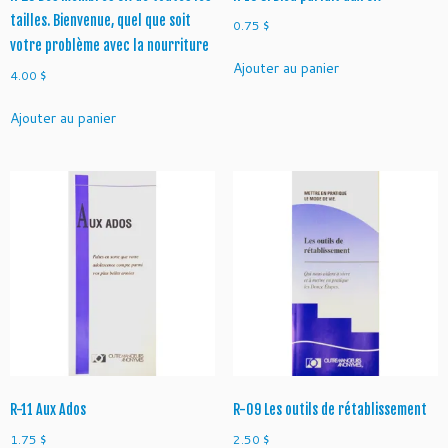
u
tailles. Bienvenue, quel que soit
0.75
$
n
votre problème avec la nourriture
e.
Ajouter au panier
4.00
$
D
i
Ajouter au panier
v
e
r
s
i
t
é
e
t
r
é
t
a
b
R-11 Aux Ados
R-09 Les outils de rétablissement
l
1.75
$
2.50
$