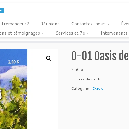
outremangeur?
Réunions
Contactez-nous
Évé
ions et témoignages
Services et 7e
Intervenants 
O-01 Oasis de
2.50
$
Rupture de stock
Catégorie :
Oasis