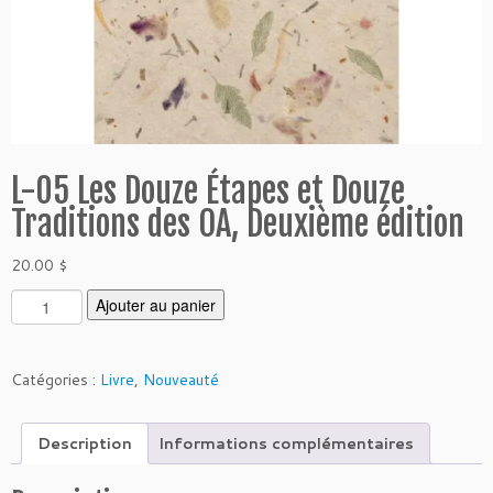
L-05 Les Douze Étapes et Douze
Traditions des OA, Deuxième édition
20.00
$
q
Ajouter au panier
u
a
n
Catégories :
Livre
,
Nouveauté
t
i
Description
Informations complémentaires
t
é