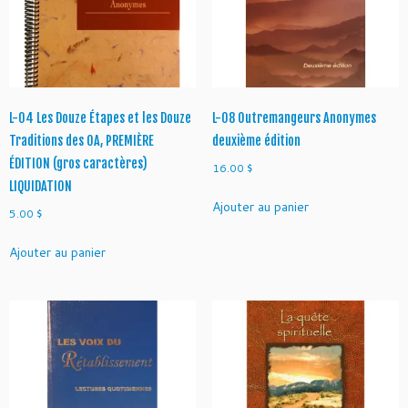
t
D
o
u
z
e
L-04 Les Douze Étapes et les Douze
L-08 Outremangeurs Anonymes
T
Traditions des OA, PREMIÈRE
deuxième édition
r
ÉDITION (gros caractères)
16.00
$
a
LIQUIDATION
d
Ajouter au panier
i
5.00
$
t
Ajouter au panier
i
o
n
s
d
e
s
O