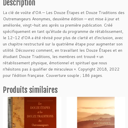
d
Description
e
La clé de
voûte
d’OA
—
Les Douze Étapes et Douze Traditions des
L
Outremangeurs Anonymes, deuxième édition
—
est
mise
à jour et
-
améliorée
, vingt-huit ans après sa première publication. Créé
0
spécifiquement en tant qu’étude du programme de rétablissement,
5
le 12-12 d’OA a été révisé pour plus de clarté et d’inclusion, avec
L
un chapitre restructuré sur la quatrième étape pour augmenter son
e
utilité. Découvrez comment, en travaillant les Douze Étapes et en
s
étudiant Douze Traditions, les membres ont trouvé « un
D
rétablissement physique, émotionnel et spirituel que nous
o
n’hésitons pas à qualifier de miraculeux ». Copyright 2018, 2022
u
pour l’édition française. Couverture souple ; 186 pages.
z
e
Produits similaires
É
t
a
p
e
s
e