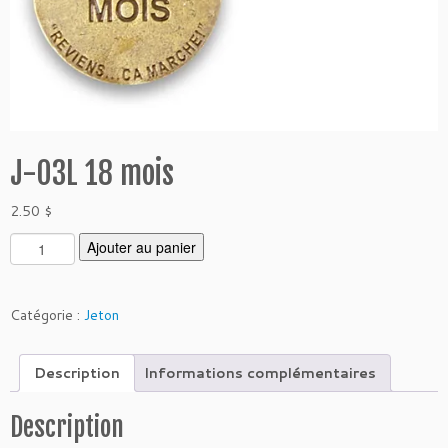
J-03L 18 mois
2.50
$
q
Ajouter au panier
u
a
n
Catégorie :
Jeton
t
i
Description
Informations complémentaires
t
é
d
Description
e