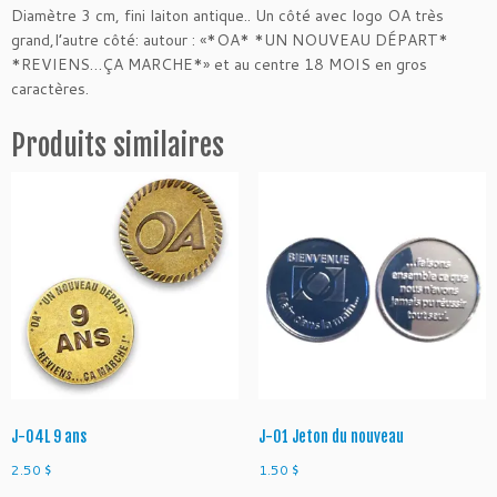
Diamètre 3 cm, fini laiton antique.. Un côté avec logo OA très
J
grand,l’autre côté: autour : «*OA* *UN NOUVEAU DÉPART*
-
*REVIENS…ÇA MARCHE*» et au centre 18 MOIS en gros
0
caractères.
3
L
Produits similaires
1
8
m
o
i
s
J-04L 9 ans
J-01 Jeton du nouveau
2.50
$
1.50
$