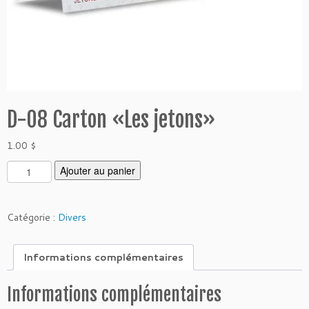
D-08 Carton «Les jetons»
1.00
$
q
Ajouter au panier
u
a
n
Catégorie :
Divers
t
i
Informations complémentaires
t
é
d
Informations complémentaires
e