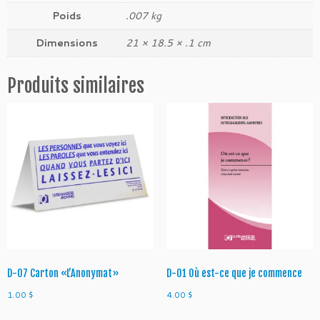
D
Poids
.007 kg
-
0
Dimensions
21 × 18.5 × .1 cm
8
C
Produits similaires
a
r
t
o
n
«L
e
s
j
e
t
o
D-07 Carton «L’Anonymat»
D-01 Où est-ce que je commence
n
s»
1.00
$
4.00
$