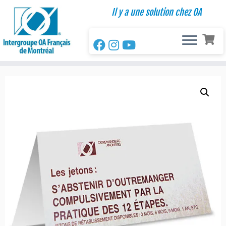
Passer
Il y a une solution chez OA
au
contenu