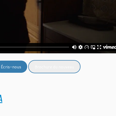
Écris-nous
Brochure du nouveau
A