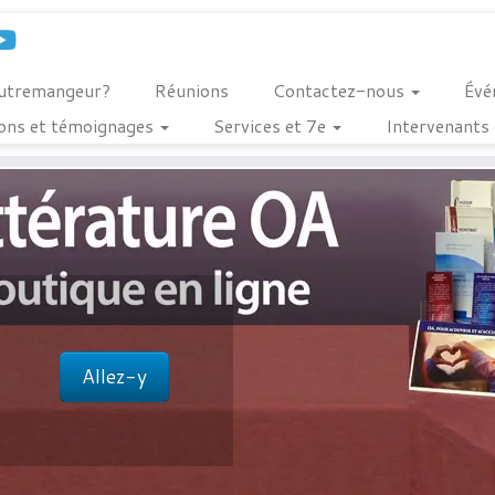
outremangeur?
Réunions
Contactez-nous
Évé
ions et témoignages
Services et 7e
Intervenants 