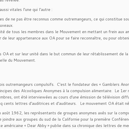
as révélée.
si vitales l’une qui l’autre :
res de ne pas être reconnus comme outremangeurs, ce qui constitue so
ouveaux.
galité de tous les membres dans le Mouvement en mettant un frein aux a
r de leur appartenance aux OA pour se faire reconnaître, ou pour obteni
s OA et sur leur unité dans le but commun de leur rétablissement de la
tuelle du Mouvement.
 trois outremangeurs compulsifs. C’est le fondateur des « Gamblers An
 principes des Alcooliques Anonymes à la compulsion alimentaire. Le 1e
mbres, ont été interviewées au cours d’une émission de télévision diff
nq cents lettres d’auditrices et d’auditeurs. Le mouvement OA était né
En août 1962, les représentants de groupes anonymes axés sur la comp
e joindre aux groupes du sud de la Californie pour la première Confére
ste américaine « Dear Abby » publie dans sa chronique des lettres de m