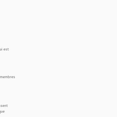
ui est
s membres
ssent
que