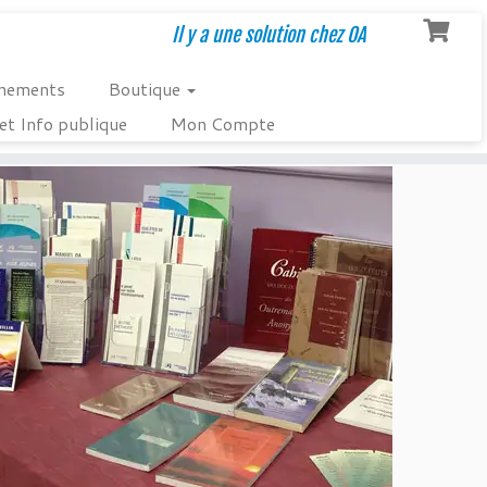
Il y a une solution chez OA
nements
Boutique
et Info publique
Mon Compte