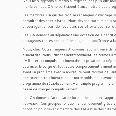
Nous ne suggérons ni menus ni régimes, pas plus que nous 
membres. Les OA ne participent à aucun titre à des prog
Les membres OA qui désirent se renseigner davantage sur 
consulter des spécialistes. Nous devons toujours nous se
encouragent chacun de nous dans ses efforts pour se réta
Les OA donnent au dépendant une occasion de s’identifie
partageons toutes nos expériences, de la souffrance à la
Nous, chez Outremangeurs Anonymes, avons trouvé dans c
alimentaire. Nous utilisons indifféremment les termes « 
s’y limiter la compulsion alimentaire, la privation, la dépe
outrance, la purge et tout autre comportement alimentai
ayant un problème avec la nourriture peut trouver de l
contrôler notre alimentation et notre poids, nous avons m
programme de rétablissement – un simple programme en 
cessé de manger compulsivement.
Les OA donnent l’acceptation inconditionnelle et l’appui m
nouveaux. Ces groupes fonctionnent uniquement grâce au
condition pour devenir membre des OA est le désir d’ar