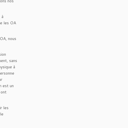
sons nos
 à
ue les OA
 OA, nous
sion
uent, sans
hysique à
personne
ur
n est un
 ont
r les
le