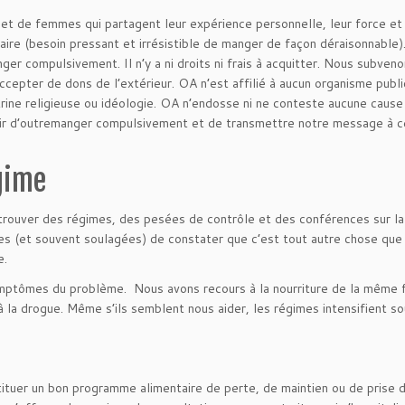
 de femmes qui partagent leur expérience personnelle, leur force et 
taire (besoin pressant et irrésistible de manger de façon déraisonnable
ger compulsivement. Il n’y a ni droits ni frais à acquitter. Nous subven
cepter de dons de l’extérieur. OA n’est affilié à aucun organisme publi
rine religieuse ou idéologie. OA n’endosse ni ne conteste aucune cause 
nir d’outremanger compulsivement et de transmettre notre message à c
gime
trouver des régimes, des pesées de contrôle et des conférences sur la
ées (et souvent soulagées) de constater que c’est tout autre chose que
e.
symptômes du problème. Nous avons recours à la nourriture de la même 
 à la drogue. Même s’ils semblent nous aider, les régimes intensifient s
tituer un bon programme alimentaire de perte, de maintien ou de prise 