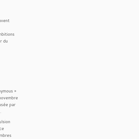
uvent
mbitions
r du
onymous »
r novembre
usée par
.
ulsion
nce
embres