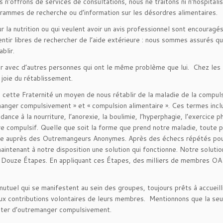
n’offrons de services de consultations, nous ne traitons ni n’hospitali
rammes de recherche ou d’information sur les désordres alimentaires.
la nutrition ou qui veulent avoir un avis professionnel sont encouragés
ntir libres de rechercher de l’aide extérieure : nous sommes assurés q
blir.
r avec d’autres personnes qui ont le même problème que lui. Chez les
 joie du rétablissement.
ette Fraternité un moyen de nous rétablir de la maladie de la compul
manger compulsivement » et « compulsion alimentaire ». Ces termes incl
ndance à la nourriture, l’anorexie, la boulimie, l’hyperphagie, l’exercice p
re compulsif. Quelle que soit la forme que prend notre maladie, toute 
’aide auprès des Outremangeurs Anonymes. Après des échecs répétés po
aintenant à notre disposition une solution qui fonctionne. Notre solutio
Douze Étapes. En appliquant ces Étapes, des milliers de membres OA
utuel qui se manifestent au sein des groupes, toujours prêts à accueilli
x contributions volontaires de leurs membres. Mentionnons que la seu
rêter d’outremanger compulsivement.