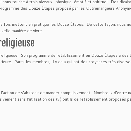
 nous touche à trois niveaux : physique, émotif et spirituel. Des dizain
e programme des Douze Étapes proposé par les Outremangeurs Anonym
 à la fois mettent en pratique les Douze Étapes. De cette façon, nous n
uvelle manière de vivre.
religieuse
ion religieuse. Son programme de rétablissement en Douze Étapes a des
térieure. Parmi les membres, il y en a qui ont des croyances très diverse
tion de s’abstenir de manger compulsivement. Nombreux d’entre n
ivement sans l’utilisation des (9) outils de rétablissement proposés p