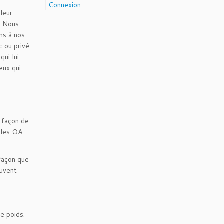
Connexion
leur
). Nous
ons à nos
c ou privé
qui lui
eux qui
 façon de
 les OA
façon que
ouvent
de poids.