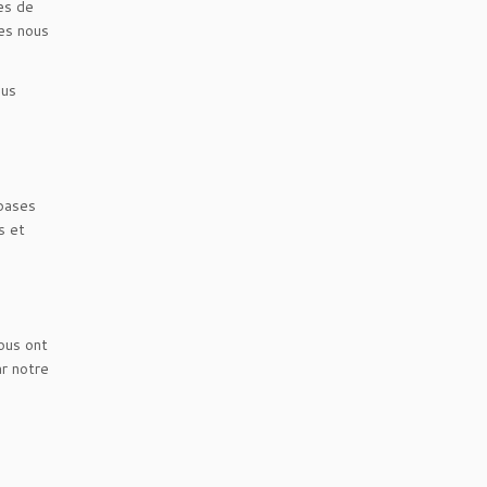
es de
es nous
ous
 bases
s et
ous ont
ar notre