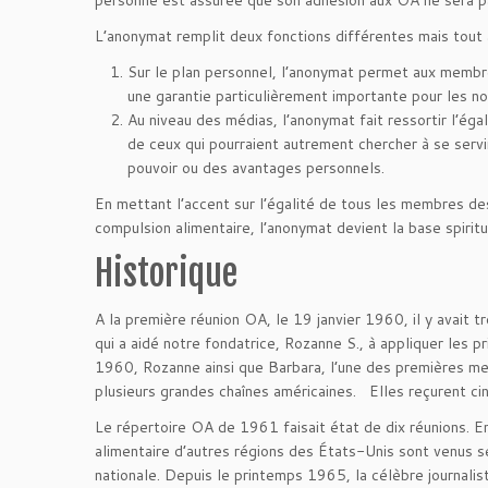
personne est assurée que son adhésion aux OA ne sera p
L’anonymat remplit deux fonctions différentes mais tout aus
Sur le plan personnel, l’anonymat permet aux memb
une garantie particulièrement importante pour les n
Au niveau des médias, l’anonymat fait ressortir l’é
de ceux qui pourraient autrement chercher à se servi
pouvoir ou des avantages personnels.
En mettant l’accent sur l’égalité de tous les membres de
compulsion alimentaire, l’anonymat devient la base spiri
Historique
A la première réunion OA, le 19 janvier 1960, il y avait
qui a aidé notre fondatrice, Rozanne S., à appliquer les
1960, Rozanne ainsi que Barbara, l’une des premières me
plusieurs grandes chaînes américaines. Elles reçurent ci
Le répertoire OA de 1961 faisait état de dix réunions. 
alimentaire d’autres régions des États-Unis sont venus s
nationale. Depuis le printemps 1965, la célèbre journali